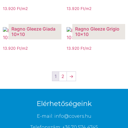
13.920
Ft
/m2
13.920
Ft
/m2
Ragno Gleeze Giada
Ragno Gleeze Grigio
10×10
10×10
13.920
Ft
/m2
13.920
Ft
/m2
1
2
→
Elérhetőségeink
E-mail: info@covers.hu
Telefonszám: +36 70 574 4745