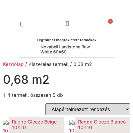
0
Products search
Legtöbbet megtekintett termékek
um
Novabell Landstone Raw
Na
White 60x60
30
Kezdőlap
/ Kiszerelés termék / 0,68 m2
0,68 m2
1–4 termék, összesen 5 db
Ragno Gleeze Beige
Ragno Gleeze Bianco
10×10
10×10