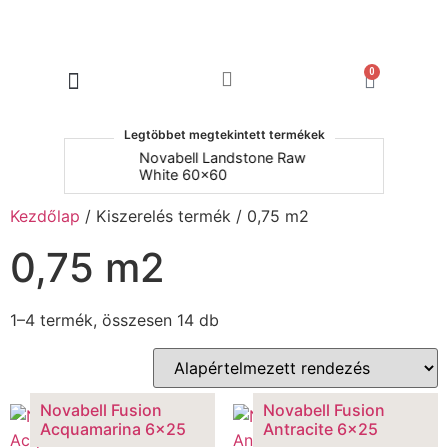
0
Products search
Legtöbbet megtekintett termékek
um
Novabell Landstone Raw
Na
White 60x60
30
Kezdőlap
/ Kiszerelés termék / 0,75 m2
0,75 m2
1–4 termék, összesen 14 db
Novabell Fusion
Novabell Fusion
Acquamarina 6×25
Antracite 6×25