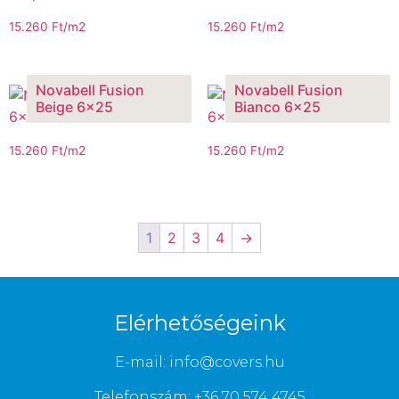
15.260
Ft
/m2
15.260
Ft
/m2
Novabell Fusion
Novabell Fusion
Beige 6×25
Bianco 6×25
15.260
Ft
/m2
15.260
Ft
/m2
1
2
3
4
→
Elérhetőségeink
E-mail: info@covers.hu
Telefonszám: +36 70 574 4745