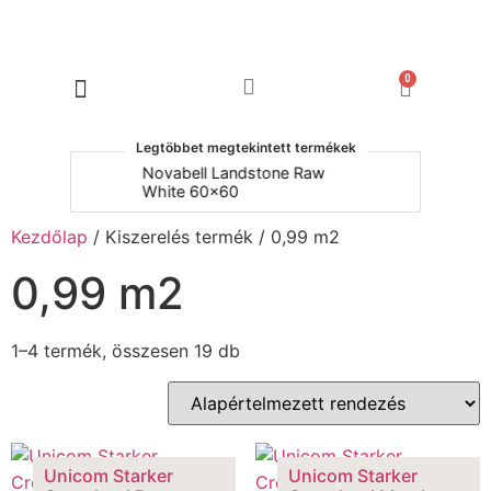
0
Products search
Legtöbbet megtekintett termékek
um
Novabell Landstone Raw
Na
White 60x60
30
Kezdőlap
/ Kiszerelés termék / 0,99 m2
0,99 m2
1–4 termék, összesen 19 db
Unicom Starker
Unicom Starker