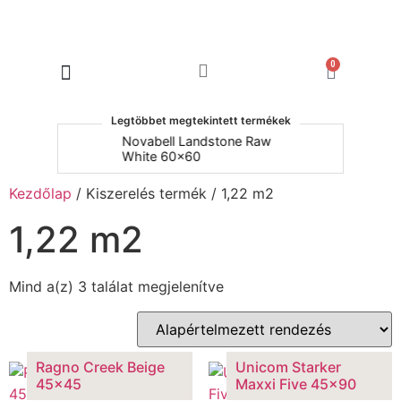
0
Products search
Legtöbbet megtekintett termékek
um
Novabell Landstone Raw
Na
White 60x60
30
Kezdőlap
/ Kiszerelés termék / 1,22 m2
1,22 m2
Mind a(z) 3 találat megjelenítve
Ragno Creek Beige
Unicom Starker
45×45
Maxxi Five 45×90