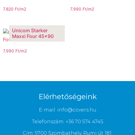
7.820
Ft
/m2
7.990
Ft
/m2
Unicom Starker
Maxxi Four 45×90
7.990
Ft
/m2
Elérhetőségeink
E-mail: info@covers.hu
Telefonszám: +36 70 574 4745
Cím: 9700 Szombathely, Rumi út 181.