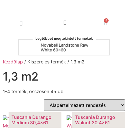
0
Products search
Legtöbbet megtekintett termékek
um
Novabell Landstone Raw
Na
White 60x60
30
Kezdőlap
/ Kiszerelés termék / 1,3 m2
1,3 m2
1–4 termék, összesen 45 db
Tuscania Durango
Tuscania Durango
Medium 30,4×61
Walnut 30,4×61