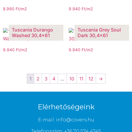
8.990
Ft
/m2
9.940
Ft
/m2
Tuscania Durango
Tuscania Grey Soul
Washed 30,4×61
Dark 30,4×61
9.940
Ft
/m2
9.940
Ft
/m2
1
2
3
4
…
10
11
12
→
Elérhetőségeink
E-mail: info@covers.hu
Telefonszám: +36 70 574 4745