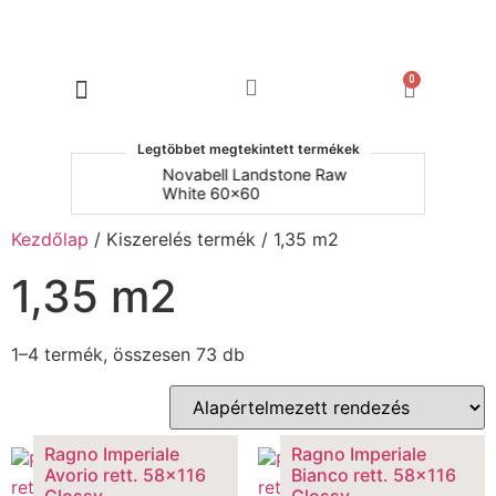
0
Products search
Legtöbbet megtekintett termékek
um
Novabell Landstone Raw
Na
White 60x60
30
Kezdőlap
/ Kiszerelés termék / 1,35 m2
1,35 m2
1–4 termék, összesen 73 db
Ragno Imperiale
Ragno Imperiale
Avorio rett. 58×116
Bianco rett. 58×116