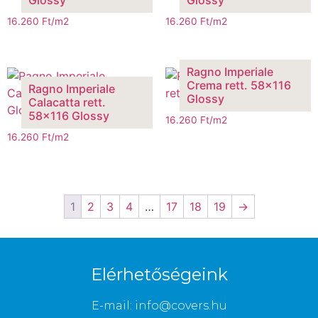
Glossy
Glossy
16.260
Ft
/m2
16.260
Ft
/m2
Ragno Imperiale
Crema rett. 58×116
Ragno Imperiale
Glossy
Calacatta rett.
58×116 Glossy
16.260
Ft
/m2
16.260
Ft
/m2
1
2
3
4
…
17
18
19
→
Elérhetőségeink
E-mail: info@covers.hu