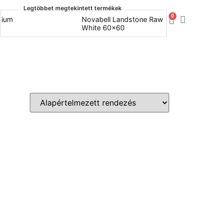
Legtöbbet megtekintett termékek
0
Novabell Landstone Raw
Naxos B
White 60x60
30x60