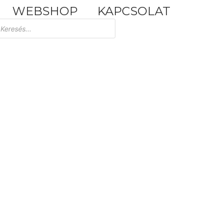
WEBSHOP
KAPCSOLAT
Tuscania Durango Medium
30,4x61