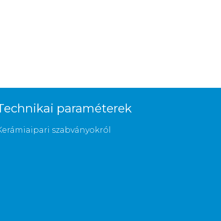
Technikai paraméterek
Kerámiaipari szabványokról