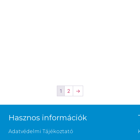
1
2
→
Hasznos információk
Adatvédelmi Tájékoztató