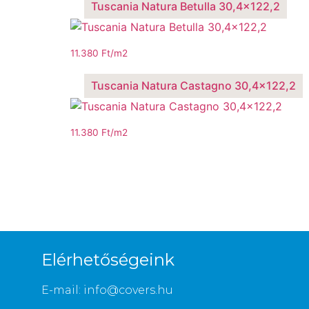
Tuscania Natura Betulla 30,4×122,2
11.380
Ft
/m2
Tuscania Natura Castagno 30,4×122,2
11.380
Ft
/m2
Elérhetőségeink
E-mail: info@covers.hu