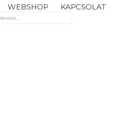
WEBSHOP
KAPCSOLAT
Tuscania Durango Medium
30,4x61