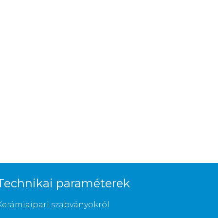
Technikai paraméterek
Kerámiaipari szabványokról