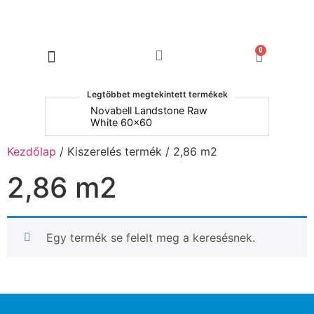
0
Products search
Legtöbbet megtekintett termékek
um
Novabell Landstone Raw
Na
White 60x60
30
Kezdőlap
/ Kiszerelés termék / 2,86 m2
2,86 m2
Egy termék se felelt meg a keresésnek.