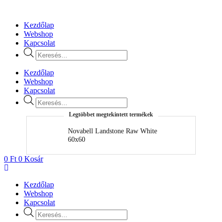
Ugrás
a
Kezdőlap
tartalomhoz
Webshop
Kapcsolat
Products
search
Kezdőlap
Webshop
Kapcsolat
Products
search
Legtöbbet megtekintett termékek
Novabell Landstone Raw White
N
60x60
0
Ft
0
Kosár
Kezdőlap
Webshop
Kapcsolat
Products
search