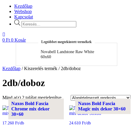
Kezdőlap
Webshop
Kapcsolat
Products
search
0
Ft
0
Kosár
Legtöbbet megtekintett termékek
Novabell Landstone Raw White
N
60x60
Kezdőlap
/ Kiszerelés termék / 2db/doboz
2db/doboz
Mind a(z) 2 találat megjelenítve
Naxos Bold Fascia
Naxos Bold Fascia
Chrome mix dekor
Magic mix dekor 30×60
30×60
17.260
Ft
/db
24.610
Ft
/db