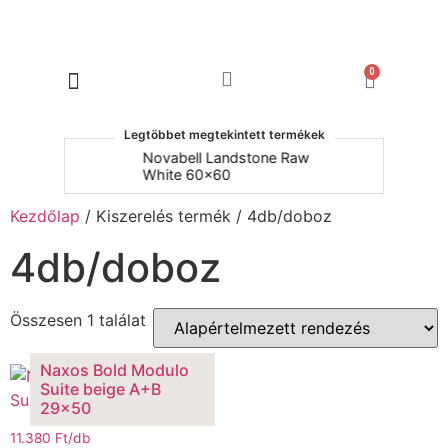
0
Products search
Legtöbbet megtekintett termékek
um
Novabell Landstone Raw
Na
White 60x60
30
Kezdőlap
/ Kiszerelés termék / 4db/doboz
4db/doboz
Összesen 1 találat
Naxos Bold Modulo
Suite beige A+B
29×50
11.380
Ft
/db