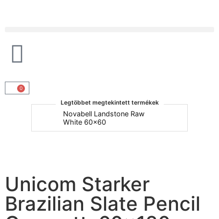
Products search
0
Legtöbbet megtekintett termékek
um
Novabell Landstone Raw
Na
White 60x60
30
Unicom Starker
Brazilian Slate Pencil