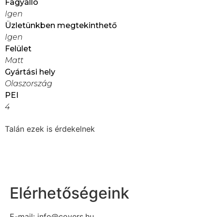
Fagyálló
Igen
Üzletünkben megtekinthető
Igen
Felület
Matt
Gyártási hely
Olaszország
PEI
4
Talán ezek is érdekelnek
Elérhetőségeink
E-mail: info@covers.hu