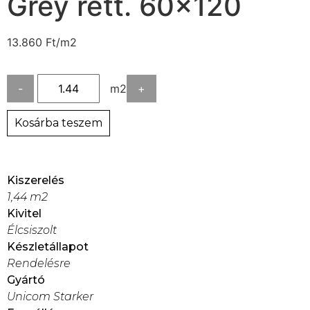
Grey rett. 60×120
13.860
Ft
/m2
-
m2
+
Kosárba teszem
Kiszerelés
1,44 m2
Kivitel
Élcsiszolt
Készletállapot
Rendelésre
Gyártó
Unicom Starker