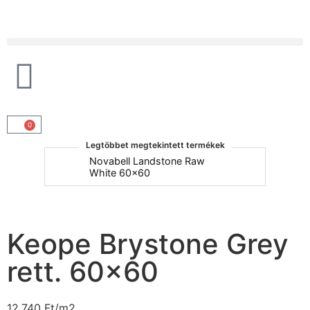
Products search
0
Legtöbbet megtekintett termékek
um
Novabell Landstone Raw
Na
White 60x60
30
Keope Brystone Grey
rett. 60×60
12.740
Ft
/m2