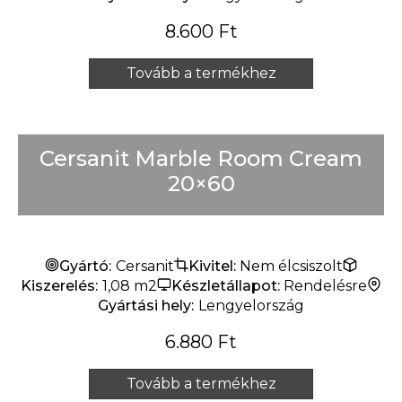
8.600
Ft
Tovább a termékhez
Cersanit Marble Room Cream
20×60
Gyártó:
Cersanit
Kivitel:
Nem élcsiszolt
Kiszerelés:
1,08 m2
Készletállapot:
Rendelésre
Gyártási hely:
Lengyelország
6.880
Ft
Tovább a termékhez