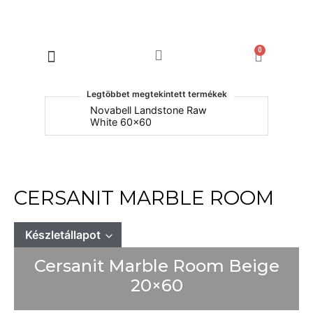
0
Products search
Legtöbbet megtekintett termékek
um
Novabell Landstone Raw
Na
White 60x60
30
CERSANIT MARBLE ROOM
Készletállapot
Cersanit Marble Room Beige
Mindet mutat
Készleten
20×60
Rendelésre