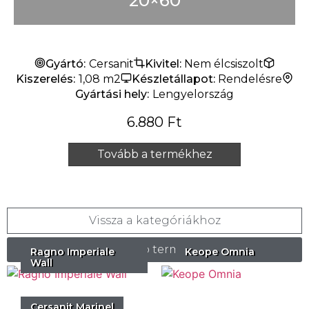
20×60
Gyártó:
Cersanit
Kivitel:
Nem élcsiszolt
Kiszerelés:
1,08 m2
Készletállapot:
Rendelésre
Gyártási hely:
Lengyelország
6.880
Ft
Tovább a termékhez
Vissza a kategóriákhoz
Hasonló termékek
Ragno Imperiale
Keope Omnia
Wall
Cersanit Marinel