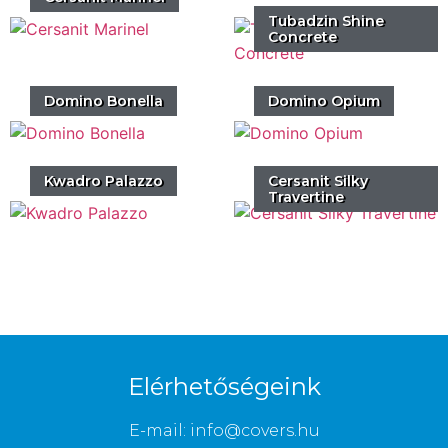
Tubadzin Shine
Concrete
Domino Bonella
Domino Opium
Kwadro Palazzo
Cersanit Silky
Travertine
Elérhetőségeink
E-mail: info@covers.hu