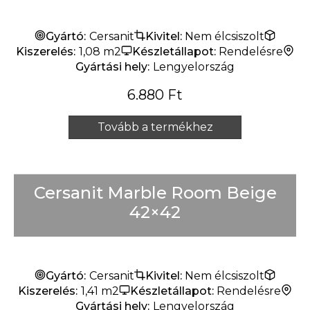
Készlet erejéig
Gyártó:
Cersanit
Kivitel:
Nem élcsiszolt
Kiszerelés:
1,08 m2
Készletállapot:
Rendelésre
Gyártási hely:
Lengyelország
6.880
Ft
Tovább a termékhez
Cersanit Marble Room Beige
42×42
Gyártó:
Cersanit
Kivitel:
Nem élcsiszolt
Kiszerelés:
1,41 m2
Készletállapot:
Rendelésre
Gyártási hely:
Lengyelország