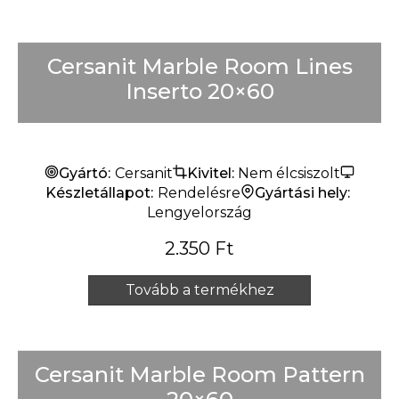
Cersanit Marble Room Lines
Inserto 20×60
Gyártó:
Cersanit
Kivitel:
Nem élcsiszolt
Készletállapot:
Rendelésre
Gyártási hely:
Lengyelország
2.350
Ft
Tovább a termékhez
Cersanit Marble Room Pattern