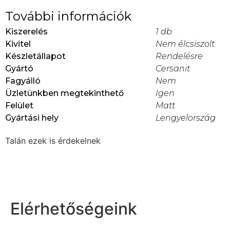
További információk
Kiszerelés
1 db
Kivitel
Nem élcsiszolt
Készletállapot
Rendelésre
Gyártó
Cersanit
Fagyálló
Nem
Üzletünkben megtekinthető
Igen
Felület
Matt
Gyártási hely
Lengyelország
Talán ezek is érdekelnek
Elérhetőségeink