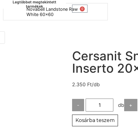
Legtöbbet megtekintett
termékek
Novabell Landstone Raw
Naxos B
0
White 60x60
30x60
Cersanit S
Inserto 20
2.350
Ft
/db
-
db
+
Kosárba teszem