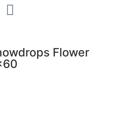
old Supreme Silk
Unicom Starker Natural Sla
Multicolor 15x15
nowdrops Flower
×60