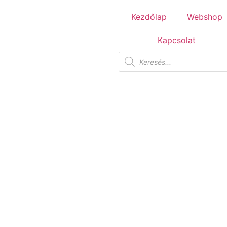
Tuscania Durango Medium
Kezdőlap
Webshop
30,4x61
Kapcsolat