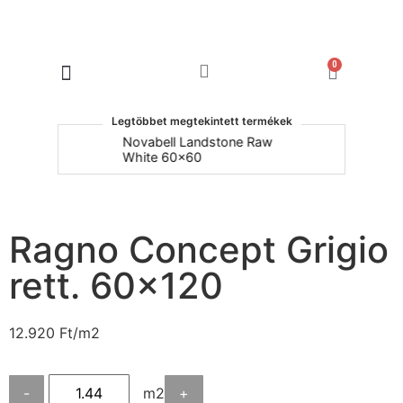
0
Products search
Legtöbbet megtekintett termékek
um
Novabell Landstone Raw
Na
White 60x60
30
Ragno Concept Grigio
rett. 60×120
12.920
Ft
/m2
-
m2
+