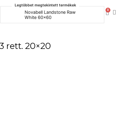
Legtöbbet megtekintett termékek
0
Novabell Landstone Raw
Naxos Bo
White 60x60
30x60
 rett. 20×20