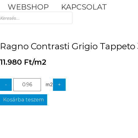
WEBSHOP
KAPCSOLAT
Tuscania Durango Medium
30,4x61
Ragno Contrasti Grigio Tappeto 3
11.980
Ft
/m2
m2
-
+
Kosárba teszem