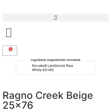
Products search
0
Legtöbbet megtekintett termékek
um
Novabell Landstone Raw
Na
White 60x60
30
Ragno Creek Beige
25×76