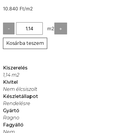
10.840
Ft
/m2
-
m2
+
Kosárba teszem
Kiszerelés
1,14 m2
Kivitel
Nem élcsiszolt
Készletállapot
Rendelésre
Gyártó
Ragno
Fagyálló
Nem