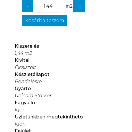
m2
-
+
Kosárba teszem
Kiszerelés
1,44 m2
Kivitel
Élcsiszolt
Készletállapot
Rendelésre
Gyártó
Unicom Starker
Fagyálló
Igen
Üzletünkben megtekinthető
Igen
Felület