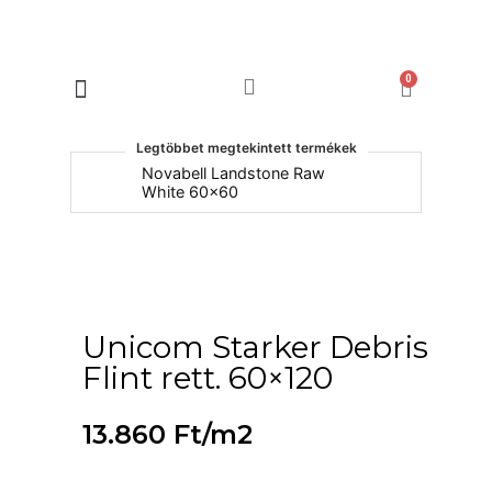
0
Products search
Legtöbbet megtekintett termékek
um
Novabell Landstone Raw
Na
White 60x60
30
Unicom Starker Debris
Flint rett. 60×120
13.860
Ft
/m2