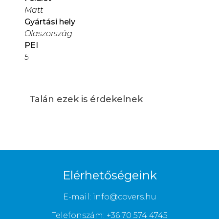
Matt
Gyártási hely
Olaszország
PEI
5
Talán ezek is érdekelnek
Elérhetőségeink
E-mail: info@covers.hu
Telefonszám: +36 70 574 4745