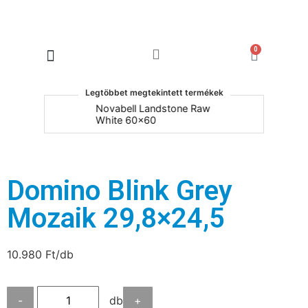
0
Products search
Legtöbbet megtekintett termékek
um
Novabell Landstone Raw
Na
White 60x60
30
Domino Blink Grey
Mozaik 29,8×24,5
10.980
Ft
/db
-
db
+