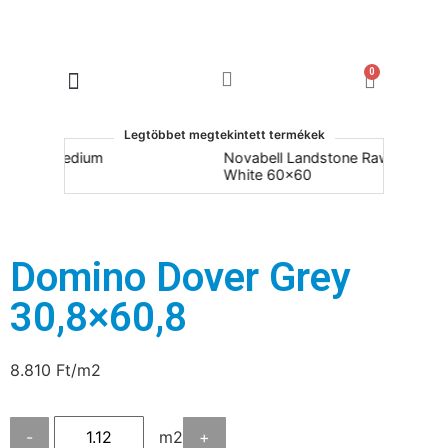
0
Products search
Legtöbbet megtekintett termékek
Medium
Novabell Landstone Raw
White 60x60
Domino Dover Grey
30,8×60,8
8.810
Ft
/m2
-
m2
+