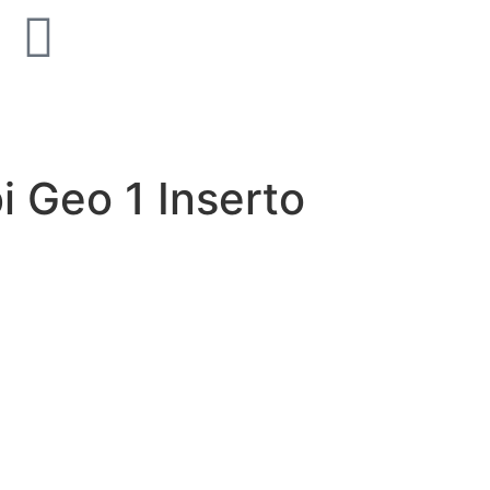
old Supreme Silk
Unicom Starker Natural Sla
Multicolor 15x15
i Geo 1 Inserto