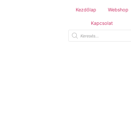
Tuscania Durango Medium
Kezdőlap
Webshop
30,4x61
Kapcsolat