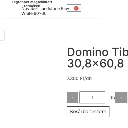
Legtöbbet megtekintett
termékek
Novabell Landstone Raw
Naxos B
0
White 60x60
30x60
Domino Tib
30,8×60,8
7.300
Ft
/db
-
db
+
Kosárba teszem