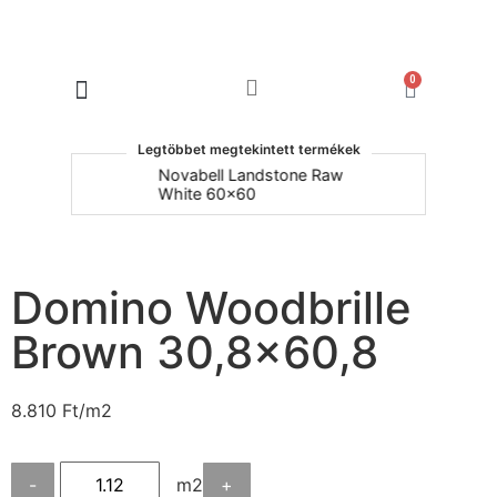
0
Products search
Legtöbbet megtekintett termékek
um
Novabell Landstone Raw
Na
White 60x60
30
Domino Woodbrille
Brown 30,8×60,8
8.810
Ft
/m2
-
m2
+