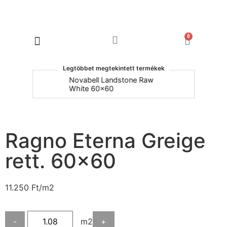
0
Products search
Legtöbbet megtekintett termékek
um
Novabell Landstone Raw
Na
White 60x60
30
Ragno Eterna Greige
rett. 60×60
11.250
Ft
/m2
-
m2
+