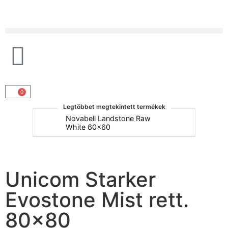
Products search
0
Legtöbbet megtekintett termékek
um
Novabell Landstone Raw
Na
White 60x60
30
Unicom Starker
Evostone Mist rett.
80×80