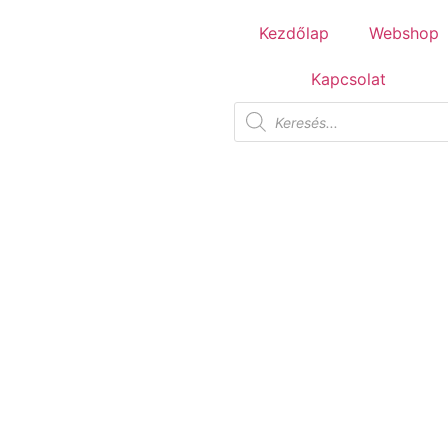
Tuscania Durango Medium
Kezdőlap
Webshop
30,4x61
Kapcsolat