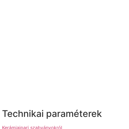
Technikai paraméterek
Kerámiaipari szabványokról