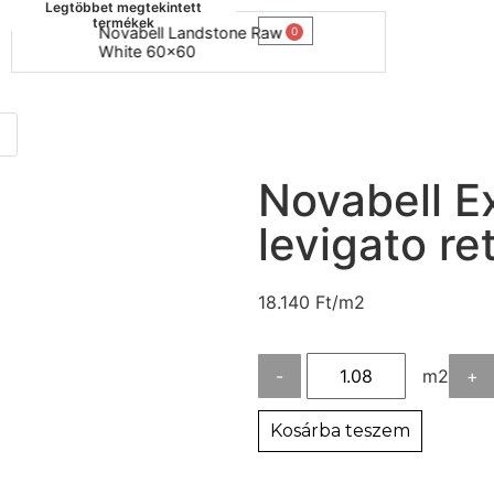
Legtöbbet megtekintett
termékek
Novabell Landstone Raw
Naxos B
0
White 60x60
30x60
Novabell Ex
levigato re
18.140
Ft
/m2
-
m2
+
Kosárba teszem