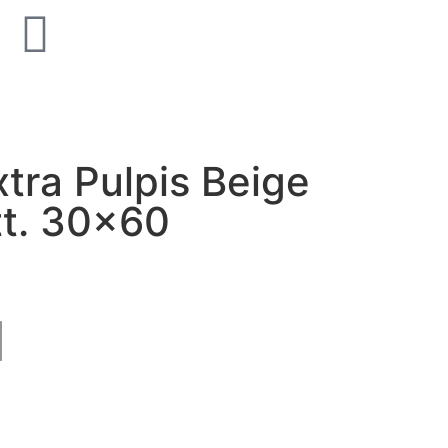
old Supreme Silk
Unicom Starker Natural Sla
Multicolor 15x15
tra Pulpis Beige
tt. 30×60