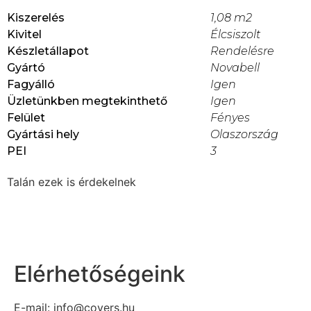
Kiszerelés
1,08 m2
Kivitel
Élcsiszolt
Készletállapot
Rendelésre
Gyártó
Novabell
Fagyálló
Igen
Üzletünkben megtekinthető
Igen
Felület
Fényes
Gyártási hely
Olaszország
PEI
3
Talán ezek is érdekelnek
Elérhetőségeink
E-mail: info@covers.hu