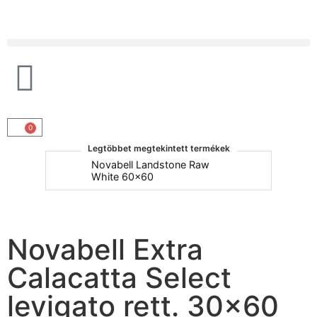
Products search
0
Legtöbbet megtekintett termékek
um
Novabell Landstone Raw
Na
White 60x60
30
Novabell Extra
Calacatta Select
levigato rett. 30×60