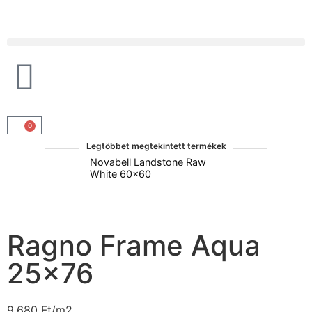
Products search
0
Legtöbbet megtekintett termékek
um
Novabell Landstone Raw
Na
White 60x60
30
Ragno Frame Aqua
25×76
9.680
Ft
/m2