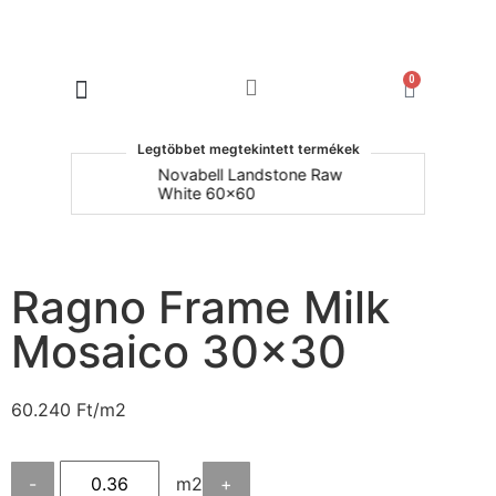
0
Products search
Legtöbbet megtekintett termékek
um
Novabell Landstone Raw
Na
White 60x60
30
Ragno Frame Milk
Mosaico 30×30
60.240
Ft
/m2
-
m2
+