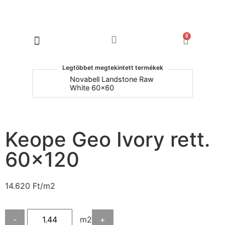
0
Products search
Legtöbbet megtekintett termékek
um
Novabell Landstone Raw
Na
White 60x60
30
Keope Geo Ivory rett.
60×120
14.620
Ft
/m2
-
m2
+