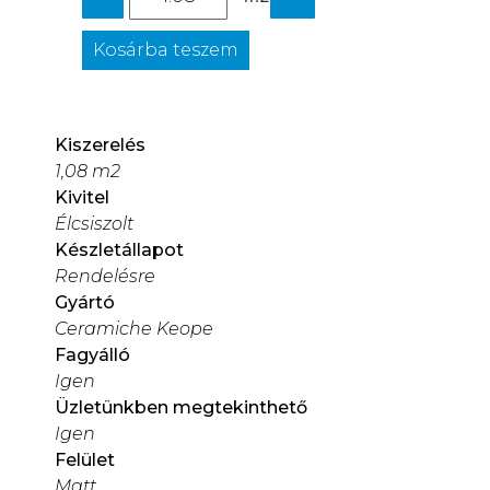
Kosárba teszem
Kiszerelés
1,08 m2
Kivitel
Élcsiszolt
Készletállapot
Rendelésre
Gyártó
Ceramiche Keope
Fagyálló
Igen
Üzletünkben megtekinthető
Igen
Felület
Matt