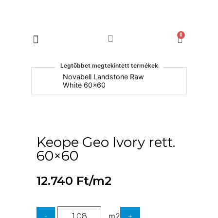
0
Products search
Legtöbbet megtekintett termékek
um
Novabell Landstone Raw
Na
White 60x60
30
Keope Geo Ivory rett.
60×60
12.740
Ft
/m2
m2
-
+