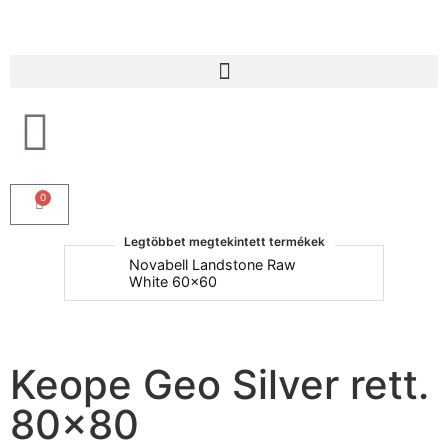
Products search
0
Legtöbbet megtekintett termékek
um
Novabell Landstone Raw
Na
White 60x60
30
Keope Geo Silver rett.
80×80