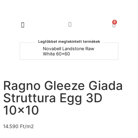
0
Products search
Legtöbbet megtekintett termékek
um
Novabell Landstone Raw
Na
White 60x60
30
Ragno Gleeze Giada
Struttura Egg 3D
10×10
14.590
Ft
/m2