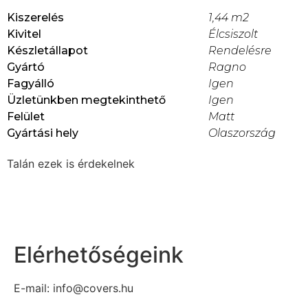
Kiszerelés
1,44 m2
Kivitel
Élcsiszolt
Készletállapot
Rendelésre
Gyártó
Ragno
Fagyálló
Igen
Üzletünkben megtekinthető
Igen
Felület
Matt
Gyártási hely
Olaszország
Talán ezek is érdekelnek
Elérhetőségeink
E-mail: info@covers.hu