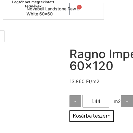
Legtöbbet megtekintett
termékek
0
Novabell Landstone Raw
Naxos B
White 60x60
30x60
Ragno Imper
60×120
13.860
Ft
/m2
-
m2
+
Kosárba teszem