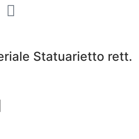
old Supreme Silk
Unicom Starker Natural Sla
Multicolor 15x15
iale Statuarietto rett.