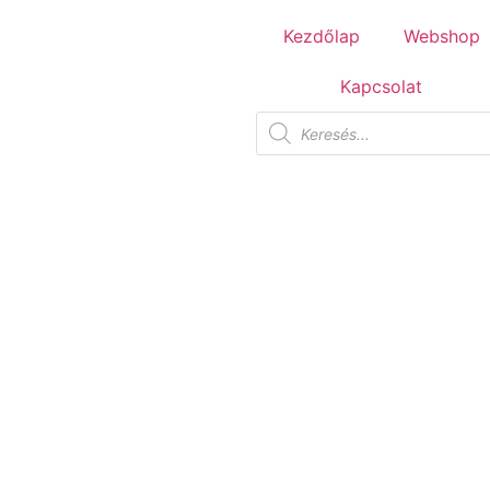
Tuscania Durango Medium
Kezdőlap
Webshop
30,4x61
Kapcsolat