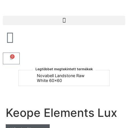
Products search
0
Legtöbbet megtekintett termékek
um
Novabell Landstone Raw
Na
White 60x60
30
Keope Elements Lux