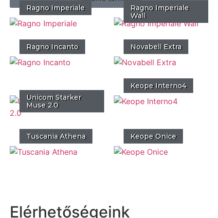
Ragno Imperiale
Ragno Imperiale
Wall
Ragno Incanto
Novabell Extra
Keope Interno4
Unicom Starker
Muse 2.0
Tuscania Athena
Keope Onice
Elérhetőségeink