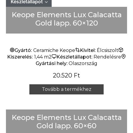
Készletállapot
Keope Elements Lux Calacatta
Mindet mutat
Készleten
Gold lapp. 60×120
Rendelésre
Készlet erejéig
Gyártó:
Ceramiche Keope
Kivitel:
Élcsiszolt
Kiszerelés:
1,44 m2
Készletállapot:
Rendelésre
Gyártási hely:
Olaszország
20.520
Ft
Tovább a termékhez
Keope Elements Lux Calacatta
Gold lapp. 60×60