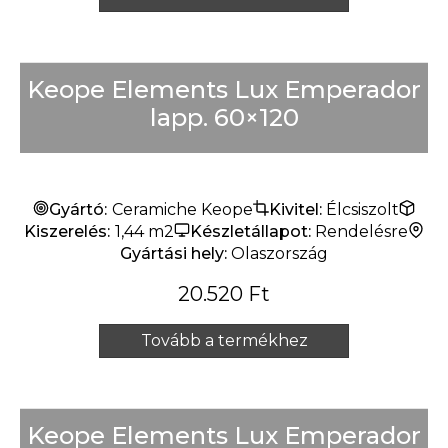
Keope Elements Lux Emperador
lapp. 60×120
Gyártó:
Ceramiche Keope
Kivitel:
Élcsiszolt
Kiszerelés:
1,44 m2
Készletállapot:
Rendelésre
Gyártási hely:
Olaszország
20.520
Ft
Tovább a termékhez
Keope Elements Lux Emperador