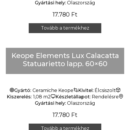
Gyártási hely:
Olaszország
17.780
Ft
Tovább a termékhez
Keope Elements Lux Calacatta
Statuarietto lapp. 60×60
Gyártó:
Ceramiche Keope
Kivitel:
Élcsiszolt
Kiszerelés:
1,08 m2
Készletállapot:
Rendelésre
Gyártási hely:
Olaszország
17.780
Ft
Tovább a termékhez