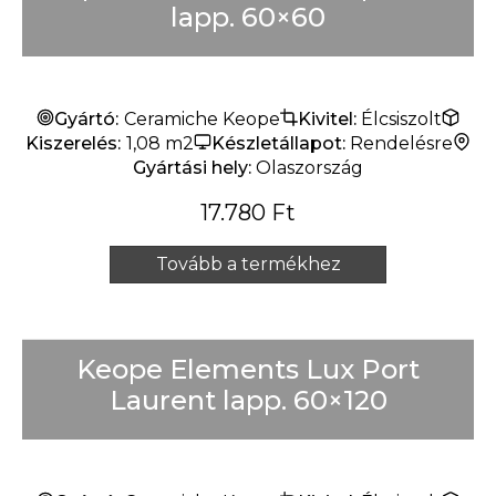
lapp. 60×60
Gyártó:
Ceramiche Keope
Kivitel:
Élcsiszolt
Kiszerelés:
1,08 m2
Készletállapot:
Rendelésre
Gyártási hely:
Olaszország
17.780
Ft
Tovább a termékhez
Keope Elements Lux Port
Laurent lapp. 60×120