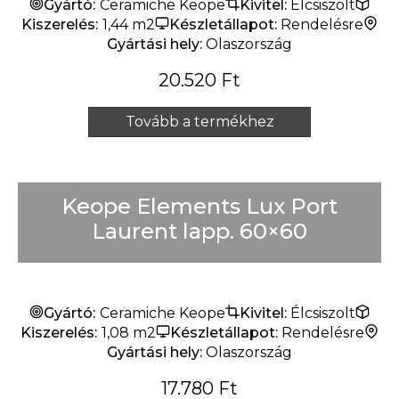
Gyártó:
Ceramiche Keope
Kivitel:
Élcsiszolt
Kiszerelés:
1,44 m2
Készletállapot:
Rendelésre
Gyártási hely:
Olaszország
20.520
Ft
Tovább a termékhez
Keope Elements Lux Port
Laurent lapp. 60×60
Gyártó:
Ceramiche Keope
Kivitel:
Élcsiszolt
Kiszerelés:
1,08 m2
Készletállapot:
Rendelésre
Gyártási hely:
Olaszország
17.780
Ft