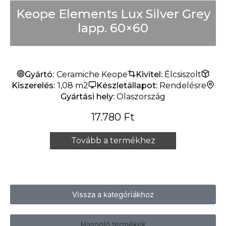
Keope Elements Lux Silver Grey
lapp. 60×60
Gyártó:
Ceramiche Keope
Kivitel:
Élcsiszolt
Kiszerelés:
1,08 m2
Készletállapot:
Rendelésre
Gyártási hely:
Olaszország
17.780
Ft
Tovább a termékhez
Vissza a kategóriákhoz
Hasonló termékek