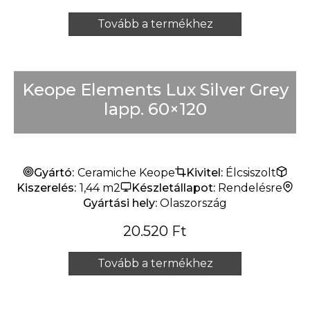
Tovább a termékhez
Keope Elements Lux Silver Grey
lapp. 60×120
Gyártó:
Ceramiche Keope
Kivitel:
Élcsiszolt
Kiszerelés:
1,44 m2
Készletállapot:
Rendelésre
Gyártási hely:
Olaszország
20.520
Ft
Tovább a termékhez