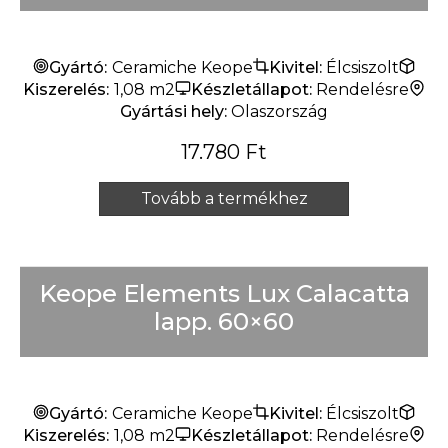
Gyártó:
Ceramiche Keope
Kivitel:
Élcsiszolt
Kiszerelés:
1,08 m2
Készletállapot:
Rendelésre
Gyártási hely:
Olaszország
17.780
Ft
Tovább a termékhez
Keope Elements Lux Calacatta
lapp. 60×60
Gyártó:
Ceramiche Keope
Kivitel:
Élcsiszolt
Kiszerelés:
1,08 m2
Készletállapot:
Rendelésre