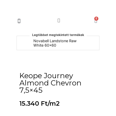
0
Products search
Legtöbbet megtekintett termékek
um
Novabell Landstone Raw
Na
White 60x60
30
Keope Journey
Almond Chevron
7,5×45
15.340
Ft
/m2