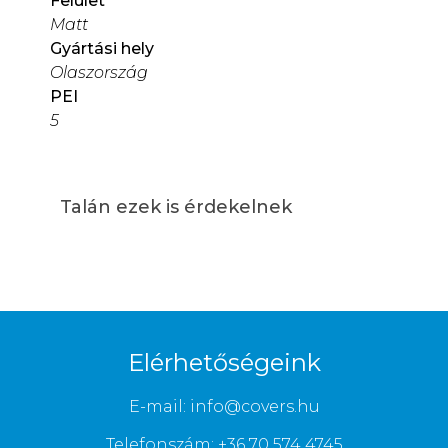
Felület
Matt
Gyártási hely
Olaszország
PEI
5
Talán ezek is érdekelnek
Elérhetőségeink
E-mail: info@covers.hu
Telefonszám: +36 70 574 4745