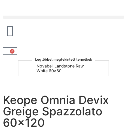
Products search
0
Legtöbbet megtekintett termékek
um
Novabell Landstone Raw
Na
White 60x60
30
Keope Omnia Devix
Greige Spazzolato
60×120