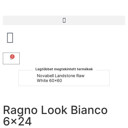
Products search
0
Legtöbbet megtekintett termékek
um
Novabell Landstone Raw
Na
White 60x60
30
Ragno Look Bianco
6×24