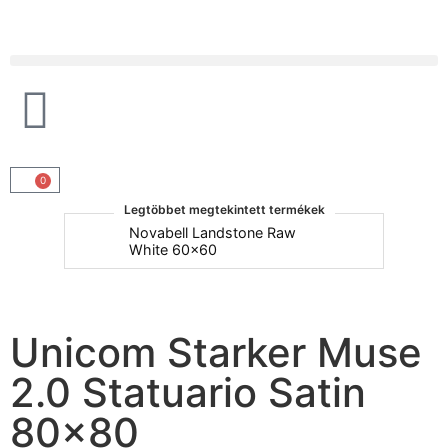
Products search
0
Legtöbbet megtekintett termékek
um
Novabell Landstone Raw
Na
White 60x60
30
Unicom Starker Muse
2.0 Statuario Satin
80×80