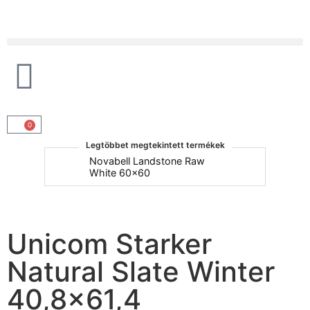
Products search
0
Legtöbbet megtekintett termékek
um
Novabell Landstone Raw
Na
White 60x60
30
Unicom Starker
Natural Slate Winter
40,8×61,4