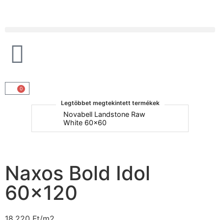
Products search
0
Legtöbbet megtekintett termékek
um
Novabell Landstone Raw
Na
White 60x60
30
Naxos Bold Idol
60×120
18.220
Ft
/m2