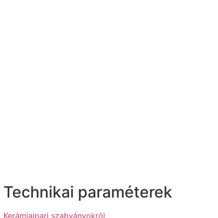
Technikai paraméterek
Kerámiaipari szabványokról