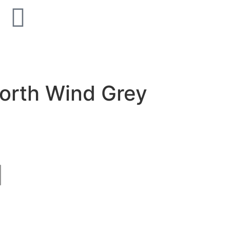
old Supreme Silk
Unicom Starker Natural Sla
Multicolor 15x15
orth Wind Grey