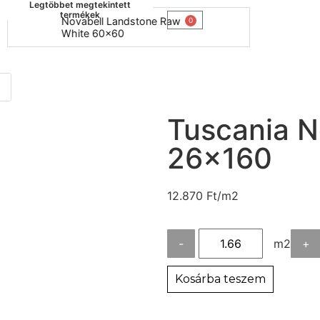
Legtöbbet megtekintett
termékek
Novabell Landstone Raw
Naxos B
0
White 60x60
30x60
Tuscania N
26×160
12.870
Ft
/m2
-
m2
+
Kosárba teszem