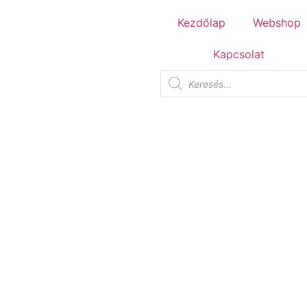
Tuscania Durango Medium
Kezdőlap
Webshop
30,4x61
Kapcsolat