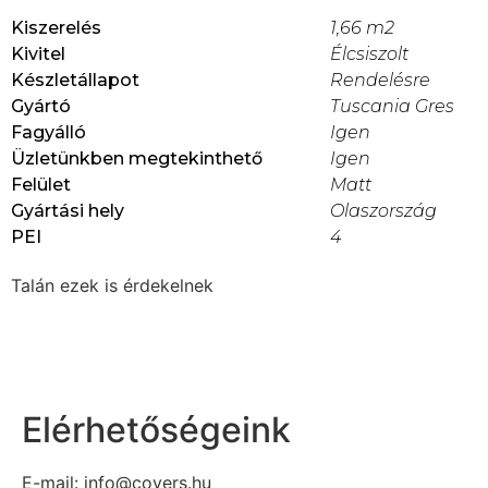
Kiszerelés
1,66 m2
Kivitel
Élcsiszolt
Készletállapot
Rendelésre
Gyártó
Tuscania Gres
Fagyálló
Igen
Üzletünkben megtekinthető
Igen
Felület
Matt
Gyártási hely
Olaszország
PEI
4
Talán ezek is érdekelnek
Elérhetőségeink
E-mail: info@covers.hu