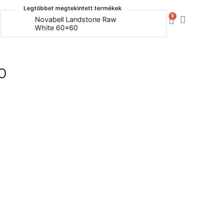
Legtöbbet megtekintett termékek
0
Novabell Landstone Raw
Naxos Bo
White 60x60
30x60
0