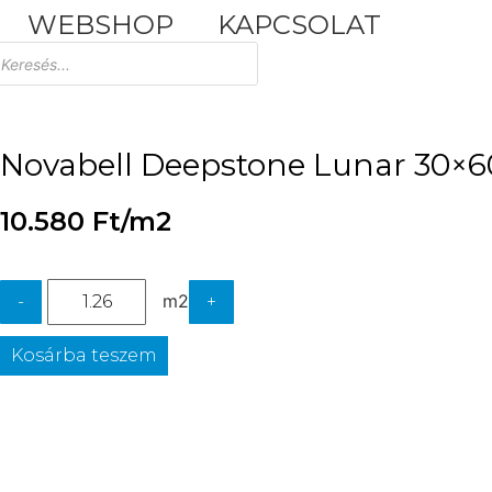
WEBSHOP
KAPCSOLAT
Tuscania Durango Medium
30,4x61
Novabell Deepstone Lunar 30×6
10.580
Ft
/m2
m2
-
+
Kosárba teszem