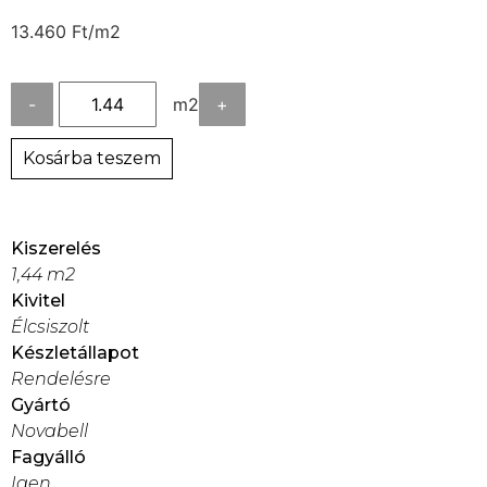
13.460
Ft
/m2
-
m2
+
Kosárba teszem
Kiszerelés
1,44 m2
Kivitel
Élcsiszolt
Készletállapot
Rendelésre
Gyártó
Novabell
Fagyálló
Igen