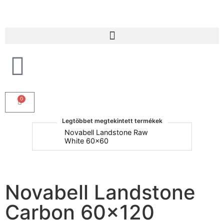
Products search
0
Legtöbbet megtekintett termékek
um
Novabell Landstone Raw
Na
White 60x60
30
Novabell Landstone
Carbon 60×120