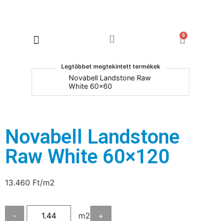
0
Products search
Legtöbbet megtekintett termékek
um
Novabell Landstone Raw
Na
White 60x60
30
Novabell Landstone
Raw White 60×120
13.460
Ft
/m2
-
m2
+