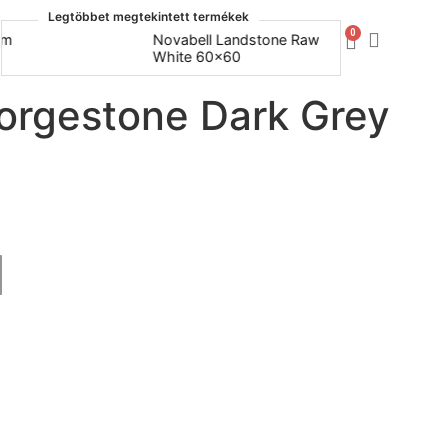
Legtöbbet megtekintett termékek
0
Novabell Landstone Raw
Naxos Bo
White 60x60
30x60
orgestone Dark Grey