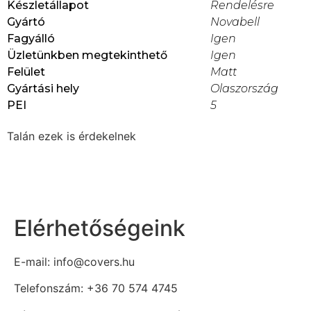
Készletállapot
Rendelésre
Gyártó
Novabell
Fagyálló
Igen
Üzletünkben megtekinthető
Igen
Felület
Matt
Gyártási hely
Olaszország
PEI
5
Talán ezek is érdekelnek
Elérhetőségeink
E-mail: info@covers.hu
Telefonszám: +36 70 574 4745