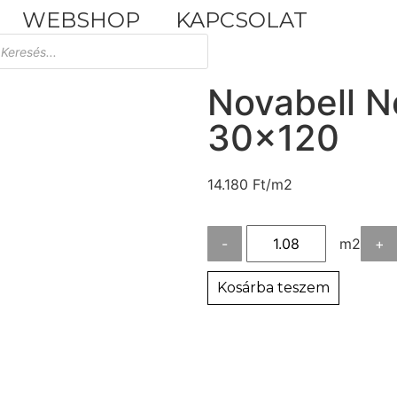
WEBSHOP
KAPCSOLAT
Tuscania Durango Medium
30,4x61
Novabell N
30×120
14.180
Ft
/m2
-
m2
+
Kosárba teszem