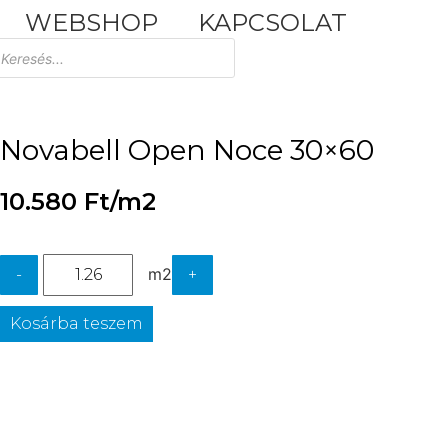
WEBSHOP
KAPCSOLAT
Tuscania Durango Medium
30,4x61
Novabell Open Noce 30×60
10.580
Ft
/m2
m2
-
+
Kosárba teszem