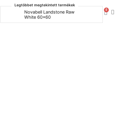
Legtöbbet megtekintett termékek
0
Novabell Landstone Raw
Naxos Bo
White 60x60
30x60