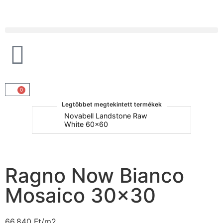
Products search
0
Legtöbbet megtekintett termékek
um
Novabell Landstone Raw
Na
White 60x60
30
Ragno Now Bianco
Mosaico 30×30
66.840
Ft
/m2