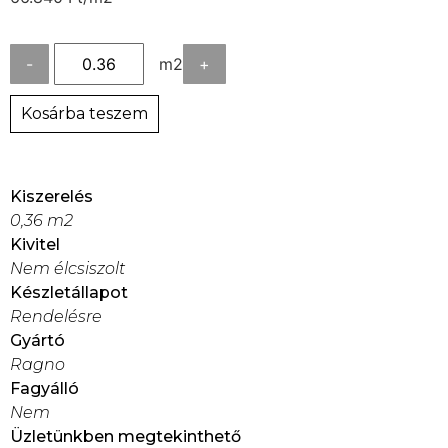
-
m2
+
Kosárba teszem
Kiszerelés
0,36 m2
Kivitel
Nem élcsiszolt
Készletállapot
Rendelésre
Gyártó
Ragno
Fagyálló
Nem
Üzletünkben megtekinthető