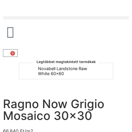
Products search
0
Legtöbbet megtekintett termékek
um
Novabell Landstone Raw
Na
White 60x60
30
Ragno Now Grigio
Mosaico 30×30
66.840
Ft
/m2