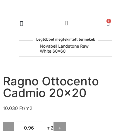
0
Products search
Legtöbbet megtekintett termékek
um
Novabell Landstone Raw
Na
White 60x60
30
Ragno Ottocento
Cadmio 20×20
10.030
Ft
/m2
-
m2
+